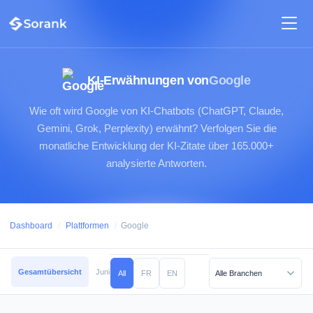
KI-Erwähnungen von
Google
Wie oft wird Google von KI-Chatbots (ChatGPT, Claude,
Gemini, Grok, Perplexity) erwähnt? Verfolgen Sie die
monatliche Entwicklung der KI-Zitate über 165.000+
analysierte Antworten.
Dashboard
/
Plattformen
/
Google
Gesamtübersicht
Juni 2026
Mai 2026
April 2026
März 2026
Februar
All
FR
EN