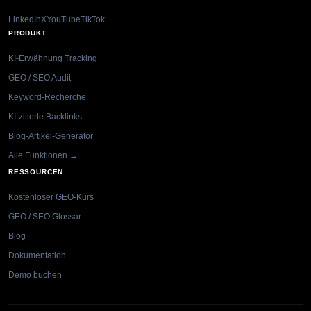
LinkedIn
X
YouTube
TikTok
PRODUKT
KI-Erwähnung Tracking
GEO / SEO Audit
Keyword-Recherche
KI-zitierte Backlinks
Blog-Artikel-Generator
Alle Funktionen →
RESSOURCEN
Kostenloser GEO-Kurs
GEO / SEO Glossar
Blog
Dokumentation
Demo buchen