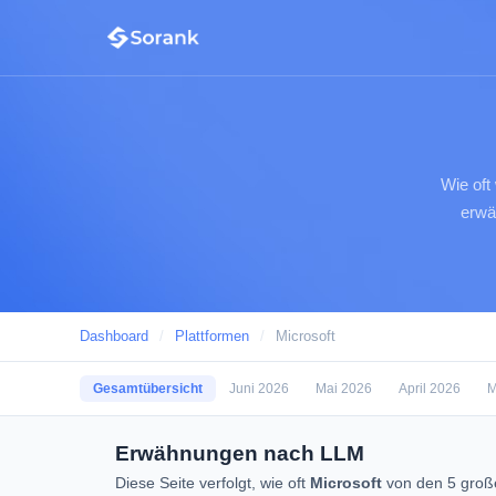
Wie oft
erwä
Dashboard
/
Plattformen
/
Microsoft
Gesamtübersicht
Juni 2026
Mai 2026
April 2026
M
Erwähnungen nach LLM
Diese Seite verfolgt, wie oft
Microsoft
von den 5 große