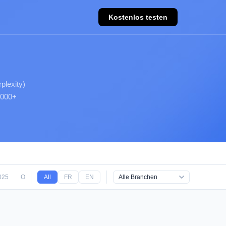
Kostenlos testen
plexity)
.000+
025
Oktober 2025
All
FR
September 2025
EN
August 2025