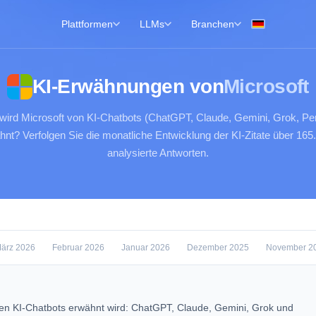
Plattformen
LLMs
Branchen
KI-Erwähnungen von
Microsoft
 wird Microsoft von KI-Chatbots (ChatGPT, Claude, Gemini, Grok, Per
hnt? Verfolgen Sie die monatliche Entwicklung der KI-Zitate über 165
analysierte Antworten.
ärz 2026
Februar 2026
Januar 2026
Dezember 2025
November 2
n KI-Chatbots erwähnt wird: ChatGPT, Claude, Gemini, Grok und