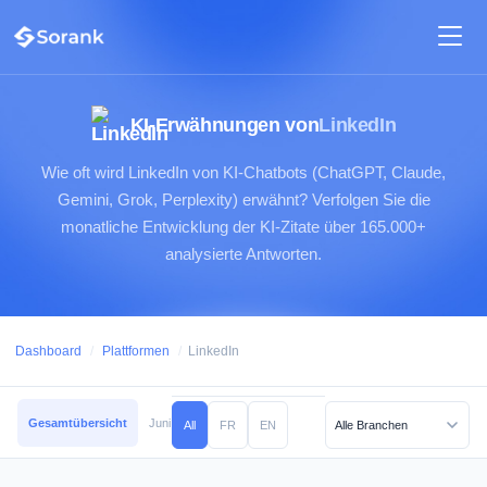
KI-Erwähnungen von
LinkedIn
Wie oft wird LinkedIn von KI-Chatbots (ChatGPT, Claude,
Gemini, Grok, Perplexity) erwähnt? Verfolgen Sie die
monatliche Entwicklung der KI-Zitate über 165.000+
analysierte Antworten.
Dashboard
/
Plattformen
/
LinkedIn
Gesamtübersicht
Juni 2026
Mai 2026
April 2026
März 2026
Februar
All
FR
EN