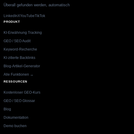
Überall gefunden werden, automatisch
LinkedIn
X
YouTube
TikTok
PRODUKT
KI-Erwähnung Tracking
GEO / SEO Audit
Keyword-Recherche
KI-zitierte Backlinks
Blog-Artikel-Generator
Alle Funktionen →
RESSOURCEN
Kostenloser GEO-Kurs
GEO / SEO Glossar
Blog
Dokumentation
Demo buchen