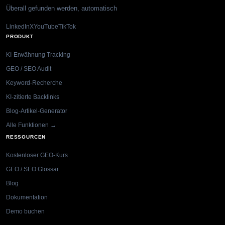
Überall gefunden werden, automatisch
LinkedIn
X
YouTube
TikTok
PRODUKT
KI-Erwähnung Tracking
GEO / SEO Audit
Keyword-Recherche
KI-zitierte Backlinks
Blog-Artikel-Generator
Alle Funktionen →
RESSOURCEN
Kostenloser GEO-Kurs
GEO / SEO Glossar
Blog
Dokumentation
Demo buchen