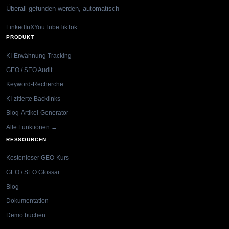
Überall gefunden werden, automatisch
LinkedIn
X
YouTube
TikTok
PRODUKT
KI-Erwähnung Tracking
GEO / SEO Audit
Keyword-Recherche
KI-zitierte Backlinks
Blog-Artikel-Generator
Alle Funktionen →
RESSOURCEN
Kostenloser GEO-Kurs
GEO / SEO Glossar
Blog
Dokumentation
Demo buchen