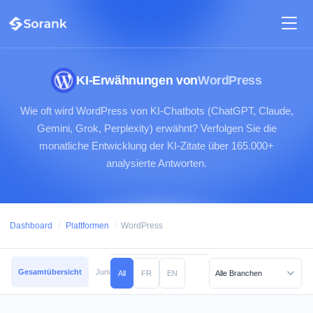
KI-Erwähnungen von
WordPress
Wie oft wird WordPress von KI-Chatbots (ChatGPT, Claude,
Gemini, Grok, Perplexity) erwähnt? Verfolgen Sie die
monatliche Entwicklung der KI-Zitate über 165.000+
analysierte Antworten.
Dashboard
/
Plattformen
/
WordPress
Gesamtübersicht
Juni 2026
Mai 2026
April 2026
März 2026
Februar
All
FR
EN