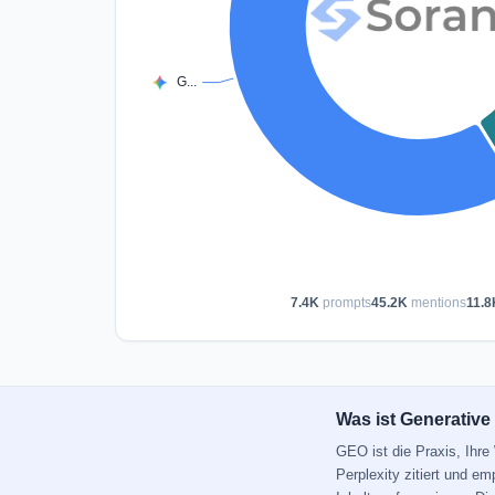
7.4K
prompts
45.2K
mentions
11.8
Was ist Generative
GEO ist die Praxis, Ihr
Perplexity zitiert und e