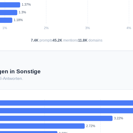
7.4K
prompts
45.2K
mentions
11.8K
domains
en in Sonstige
KI-Antworten.