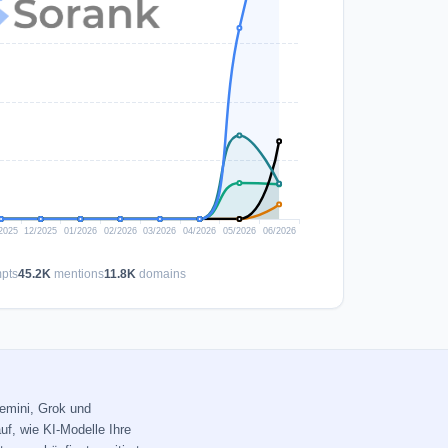
pts
45.2K
mentions
11.8K
domains
Gemini, Grok und
uf, wie KI-Modelle Ihre