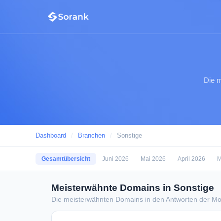
Die m
Dashboard
/
Branchen
/
Sonstige
Gesamtübersicht
Juni 2026
Mai 2026
April 2026
M
Meisterwähnte Domains in Sonstige
Die meisterwähnten Domains in den Antworten der Mod