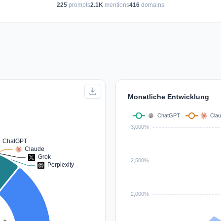
225
prompts
2.1K
mentions
416
domains
Monatliche Entwicklung