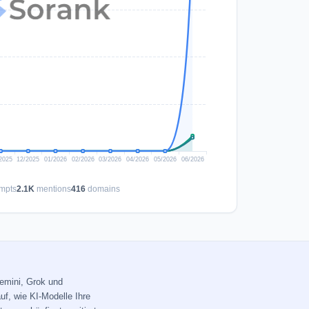
mpts
2.1K
mentions
416
domains
Gemini, Grok und
uf, wie KI-Modelle Ihre