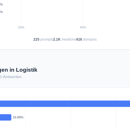
225
prompts
2.1K
mentions
416
domains
en in Logistik
KI-Antworten.