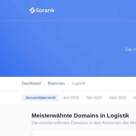
Die m
Dashboard
/
Branchen
/
Logistik
Gesamtübersicht
Juni 2026
Mai 2026
April 2026
M
Meisterwähnte Domains in Logistik
Die meisterwähnten Domains in den Antworten der Mod