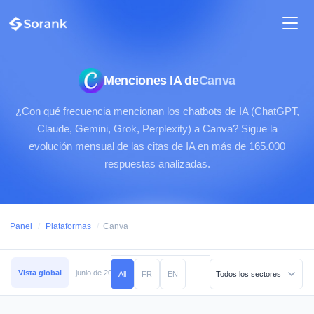
Menciones IA de
Canva
¿Con qué frecuencia mencionan los chatbots de IA (ChatGPT,
Claude, Gemini, Grok, Perplexity) a Canva? Sigue la
evolución mensual de las citas de IA en más de 165.000
respuestas analizadas.
Panel
/
Plataformas
/
Canva
Vista global
junio de 2026
mayo de 2026
abril de 2026
marzo de 2026
All
FR
EN