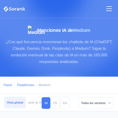
Menciones IA de
Medium
¿Con qué frecuencia mencionan los chatbots de IA (ChatGPT,
Claude, Gemini, Grok, Perplexity) a Medium? Sigue la
evolución mensual de las citas de IA en más de 165.000
respuestas analizadas.
Panel
/
Plataformas
/
Medium
Vista global
junio de 2026
mayo de 2026
abril de 2026
marzo de 2026
All
FR
EN