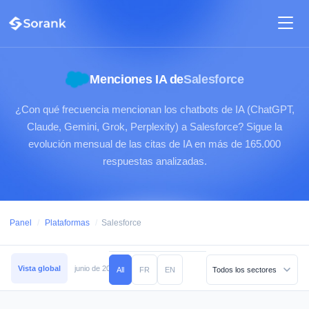
Menciones IA de
Salesforce
¿Con qué frecuencia mencionan los chatbots de IA (ChatGPT,
Claude, Gemini, Grok, Perplexity) a Salesforce? Sigue la
evolución mensual de las citas de IA en más de 165.000
respuestas analizadas.
Panel
/
Plataformas
/
Salesforce
Vista global
junio de 2026
mayo de 2026
abril de 2026
marzo de 2026
All
FR
EN