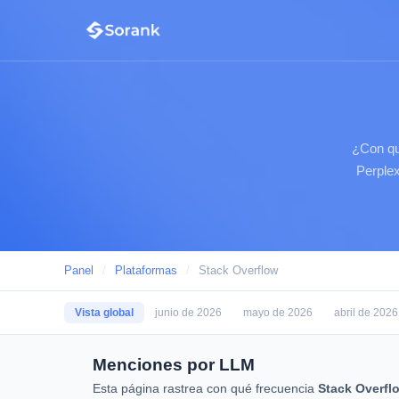
¿Con qu
Perplex
Panel
/
Plataformas
/
Stack Overflow
Vista global
junio de 2026
mayo de 2026
abril de 2026
Menciones por LLM
Esta página rastrea con qué frecuencia
Stack Overfl