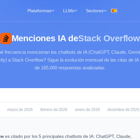
Plataformas
LLMs
Sectores
Menciones IA de
Stack Overflow
é frecuencia mencionan los chatbots de IA (ChatGPT, Claude, Gemin
ity) a Stack Overflow? Sigue la evolución mensual de las citas de I
de 165.000 respuestas analizadas.
marzo de 2026
febrero de 2026
enero de 2026
diciembre de 2025
ow
es citado por los 5 principales chatbots de IA: ChatGPT, Claude,