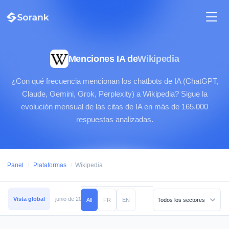
Menciones IA de
Wikipedia
¿Con qué frecuencia mencionan los chatbots de IA (ChatGPT,
Claude, Gemini, Grok, Perplexity) a Wikipedia? Sigue la
evolución mensual de las citas de IA en más de 165.000
respuestas analizadas.
Panel
/
Plataformas
/
Wikipedia
Vista global
junio de 2026
mayo de 2026
abril de 2026
marzo de 2026
All
FR
EN