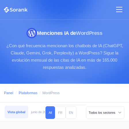
Menciones IA de
WordPress
¿Con qué frecuencia mencionan los chatbots de IA (ChatGPT,
Claude, Gemini, Grok, Perplexity) a WordPress? Sigue la
evolución mensual de las citas de IA en más de 165.000
respuestas analizadas.
Panel
/
Plataformas
/
WordPress
Vista global
junio de 2026
mayo de 2026
abril de 2026
marzo de 2026
All
FR
EN