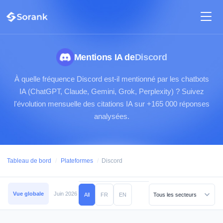
Mentions IA de
Discord
À quelle fréquence Discord est-il mentionné par les chatbots
IA (ChatGPT, Claude, Gemini, Grok, Perplexity) ? Suivez
l'évolution mensuelle des citations IA sur +165 000 réponses
analysées.
Tableau de bord
/
Plateformes
/
Discord
Vue globale
Juin 2026
Mai 2026
Avril 2026
Mars 2026
Février 2026
All
FR
EN