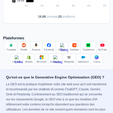
16.8K
prompts
20
platforms
Plateformes
Trustpilot
Reddit
Amazon
Facebook
Google
HubSpot
TripAdvisor
YouTube
LinkedIn
Shopify
Microsoft
Instagram
Wikipedia
Salesforce
Canva
Qu'est-ce que le Generative Engine Optimization (GEO) ?
Le GEO est la pratique d'optimiser votre site web pour qu'il soit mentionné
et recommandé par les chatbots IA comme ChatGPT, Claude, Gemini,
Grok et Perplexity. Contrairement au SEO traditionnel qui se concentre
sur les classements Google, le GEO vise à ce que les modèles d'IA
référencent votre contenu lorsqu'ils répondent aux questions des
utilisateurs. Les données de ce site suivent quels domaines sont les plus