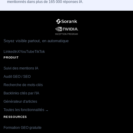
mentionnés dans plus de 165 000 réponses IA.
Soyez visible partout, en automatique
LinkedIn
X
YouTube
TikTok
PRODUIT
Suivi des mentions IA
Audit GEO / SEO
Recherche de mots-clés
Backlinks cités par l'IA
Générateur d'articles
Toutes les fonctionnalités →
RESSOURCES
Formation GEO gratuite