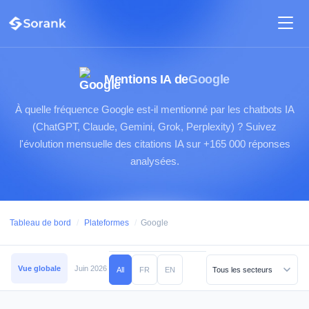
Mentions IA de
Google
À quelle fréquence Google est-il mentionné par les chatbots IA
(ChatGPT, Claude, Gemini, Grok, Perplexity) ? Suivez
l'évolution mensuelle des citations IA sur +165 000 réponses
analysées.
Tableau de bord
/
Plateformes
/
Google
Vue globale
Juin 2026
Mai 2026
Avril 2026
Mars 2026
Février 2026
All
FR
EN