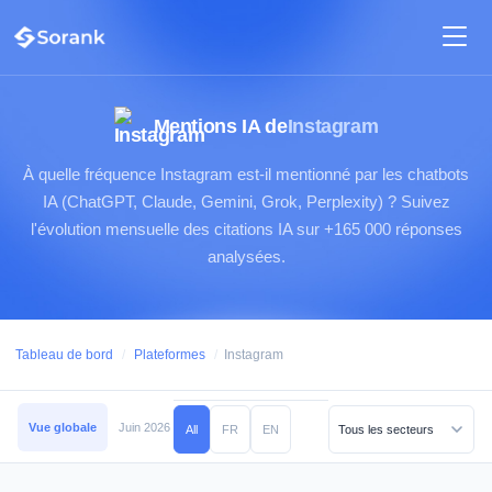
Mentions IA de
Instagram
À quelle fréquence Instagram est-il mentionné par les chatbots
IA (ChatGPT, Claude, Gemini, Grok, Perplexity) ? Suivez
l'évolution mensuelle des citations IA sur +165 000 réponses
analysées.
Tableau de bord
/
Plateformes
/
Instagram
Vue globale
Juin 2026
Mai 2026
Avril 2026
Mars 2026
Février 2026
All
FR
EN