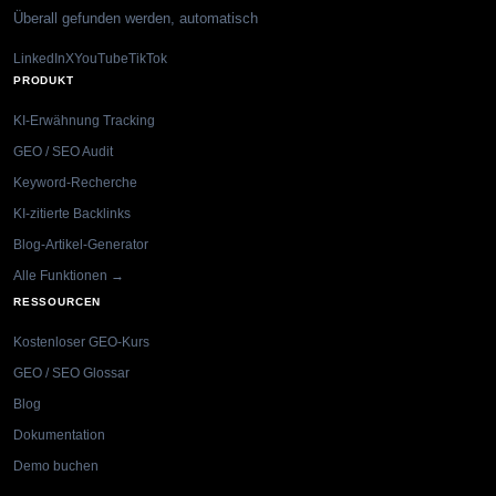
Überall gefunden werden, automatisch
LinkedIn
X
YouTube
TikTok
PRODUKT
KI-Erwähnung Tracking
GEO / SEO Audit
Keyword-Recherche
KI-zitierte Backlinks
Blog-Artikel-Generator
Alle Funktionen →
RESSOURCEN
Kostenloser GEO-Kurs
GEO / SEO Glossar
Blog
Dokumentation
Demo buchen