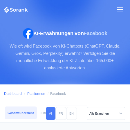
KI-Erwähnungen von
Facebook
Wie oft wird Facebook von KI-Chatbots (ChatGPT, Claude,
Gemini, Grok, Perplexity) erwähnt? Verfolgen Sie die
monatliche Entwicklung der KI-Zitate über 165.000+
analysierte Antworten.
Dashboard
/
Plattformen
/
Facebook
Gesamtübersicht
Juni 2026
Mai 2026
April 2026
März 2026
Februar
All
FR
EN