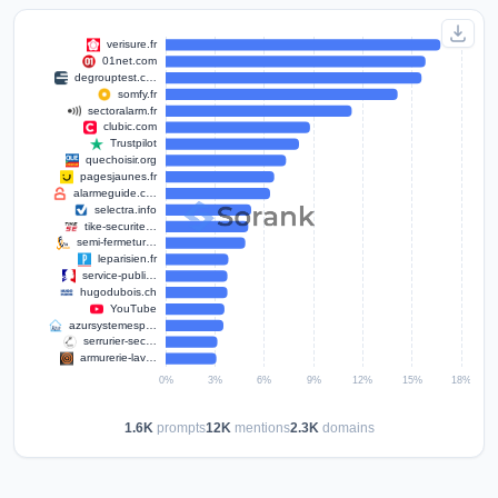
1.6K
prompts
12K
mentions
2.3K
domains