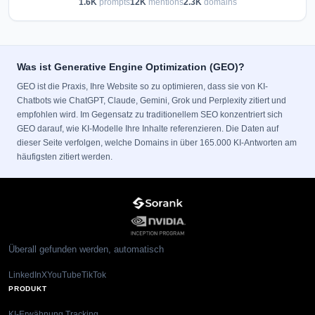
1.6K
prompts
12K
mentions
2.3K
domains
Was ist Generative Engine Optimization (GEO)?
GEO ist die Praxis, Ihre Website so zu optimieren, dass sie von KI-
Chatbots wie ChatGPT, Claude, Gemini, Grok und Perplexity zitiert und
empfohlen wird. Im Gegensatz zu traditionellem SEO konzentriert sich
GEO darauf, wie KI-Modelle Ihre Inhalte referenzieren. Die Daten auf
dieser Seite verfolgen, welche Domains in über 165.000 KI-Antworten am
häufigsten zitiert werden.
Überall gefunden werden, automatisch
LinkedIn
X
YouTube
TikTok
PRODUKT
KI-Erwähnung Tracking