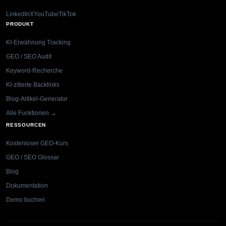
LinkedIn
X
YouTube
TikTok
PRODUKT
KI-Erwähnung Tracking
GEO / SEO Audit
Keyword-Recherche
KI-zitierte Backlinks
Blog-Artikel-Generator
Alle Funktionen →
RESSOURCEN
Kostenloser GEO-Kurs
GEO / SEO Glossar
Blog
Dokumentation
Demo buchen