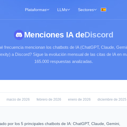
Plataformas
LLMs
Sectores
Menciones IA de
Discord
é frecuencia mencionan los chatbots de IA (ChatGPT, Claude, Gemin
exity) a Discord? Sigue la evolución mensual de las citas de IA en 
165.000 respuestas analizadas.
marzo de 2026
febrero de 2026
enero de 2026
diciembre de 2025
tado por los 5 principales chatbots de IA: ChatGPT, Claude, Gemini,