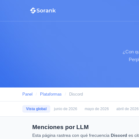
¿Con qu
Perpl
Panel
/
Plataformas
/
Discord
Vista global
junio de 2026
mayo de 2026
abril de 2026
Menciones por LLM
Esta página rastrea con qué frecuencia
Discord
es ci