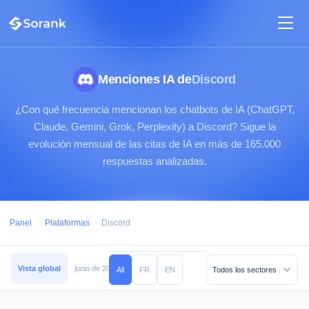
Menciones IA de
Discord
¿Con qué frecuencia mencionan los chatbots de IA (ChatGPT,
Claude, Gemini, Grok, Perplexity) a Discord? Sigue la
evolución mensual de las citas de IA en más de 165.000
respuestas analizadas.
Panel
/
Plataformas
/
Discord
Vista global
junio de 2026
mayo de 2026
abril de 2026
marzo de 2026
All
FR
EN