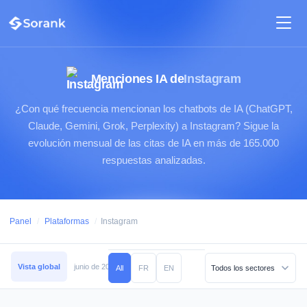
Menciones IA de
Instagram
¿Con qué frecuencia mencionan los chatbots de IA (ChatGPT,
Claude, Gemini, Grok, Perplexity) a Instagram? Sigue la
evolución mensual de las citas de IA en más de 165.000
respuestas analizadas.
Panel
/
Plataformas
/
Instagram
Vista global
junio de 2026
mayo de 2026
abril de 2026
marzo de 2026
All
FR
EN