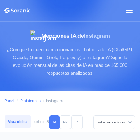
Menciones IA de
Instagram
¿Con qué frecuencia mencionan los chatbots de IA (ChatGPT,
Claude, Gemini, Grok, Perplexity) a Instagram? Sigue la
evolución mensual de las citas de IA en más de 165.000
respuestas analizadas.
Panel
/
Plataformas
/
Instagram
Vista global
junio de 2026
mayo de 2026
abril de 2026
marzo de 2026
All
FR
EN