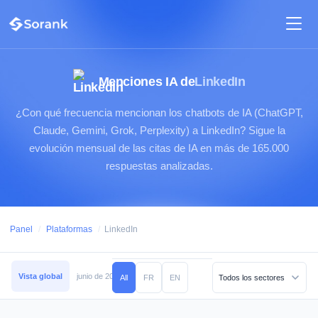
Menciones IA de
LinkedIn
¿Con qué frecuencia mencionan los chatbots de IA (ChatGPT,
Claude, Gemini, Grok, Perplexity) a LinkedIn? Sigue la
evolución mensual de las citas de IA en más de 165.000
respuestas analizadas.
Panel
/
Plataformas
/
LinkedIn
Vista global
junio de 2026
mayo de 2026
abril de 2026
marzo de 2026
All
FR
EN