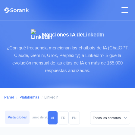
Menciones IA de
LinkedIn
¿Con qué frecuencia mencionan los chatbots de IA (ChatGPT,
Claude, Gemini, Grok, Perplexity) a LinkedIn? Sigue la
evolución mensual de las citas de IA en más de 165.000
respuestas analizadas.
Panel
/
Plataformas
/
LinkedIn
Vista global
junio de 2026
mayo de 2026
abril de 2026
marzo de 2026
All
FR
EN