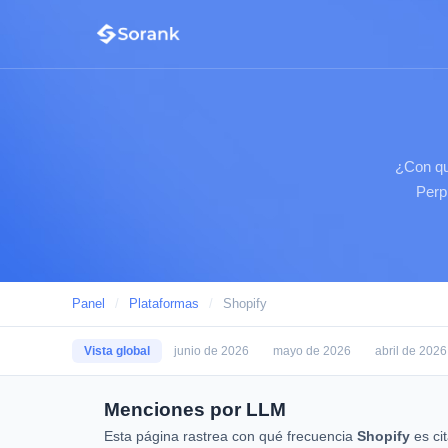
¿Con qu
Perp
Panel
/
Plataformas
/
Shopify
Vista global
junio de 2026
mayo de 2026
abril de 2026
Menciones por LLM
Esta página rastrea con qué frecuencia
Shopify
es ci