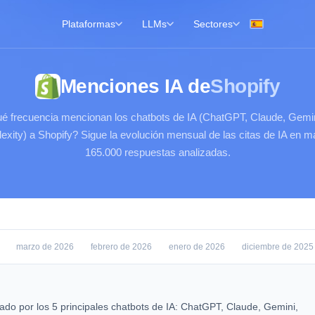
Plataformas
LLMs
Sectores
Menciones IA de
Shopify
é frecuencia mencionan los chatbots de IA (ChatGPT, Claude, Gemin
lexity) a Shopify? Sigue la evolución mensual de las citas de IA en m
165.000 respuestas analizadas.
marzo de 2026
febrero de 2026
enero de 2026
diciembre de 2025
tado por los 5 principales chatbots de IA: ChatGPT, Claude, Gemini,