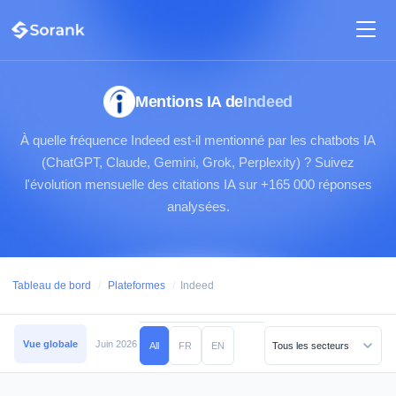
Mentions IA de
Indeed
À quelle fréquence Indeed est-il mentionné par les chatbots IA
(ChatGPT, Claude, Gemini, Grok, Perplexity) ? Suivez
l'évolution mensuelle des citations IA sur +165 000 réponses
analysées.
Tableau de bord
/
Plateformes
/
Indeed
Vue globale
Juin 2026
Mai 2026
Avril 2026
Mars 2026
Février 2026
All
FR
EN