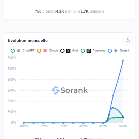
750
prompts
4.2K
mentions
1.7K
domains
Évolution mensuelle