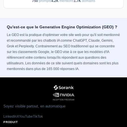
750
prompts
4.2K
mentions
1.7K
domains
Qu'est-ce que le Generative Engine Optimization (GEO) ?
Le GEO est la pratique d'optimiser votre site web pour qu'il soit mentionné
et recommandé par les chatbots IA comme ChatGPT, Claude, Gemini,
Grok et Perplexity. Contrairement au SEO traditionnel qui se concentre
sur les classements Google, le GEO vise à ce que les modèles d'IA
référencent votre contenu lorsqu'ils répondent aux questions des
utilisateurs. Les données de ce site suivent quels domaines sont les plus
mentionnés dans plus de 165 000 réponses IA.
Soyez visible partout, en automatique
LinkedIn
X
YouTube
TikTok
PRODUIT