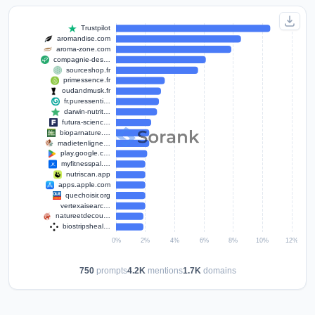
750
prompts
4.2K
mentions
1.7K
domains