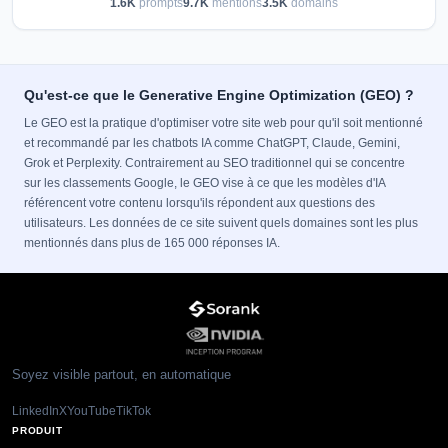
1.6K
prompts
9.7K
mentions
3.5K
domains
Qu'est-ce que le Generative Engine Optimization (GEO) ?
Le GEO est la pratique d'optimiser votre site web pour qu'il soit mentionné
et recommandé par les chatbots IA comme ChatGPT, Claude, Gemini,
Grok et Perplexity. Contrairement au SEO traditionnel qui se concentre
sur les classements Google, le GEO vise à ce que les modèles d'IA
référencent votre contenu lorsqu'ils répondent aux questions des
utilisateurs. Les données de ce site suivent quels domaines sont les plus
mentionnés dans plus de 165 000 réponses IA.
Soyez visible partout, en automatique
LinkedIn
X
YouTube
TikTok
PRODUIT