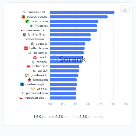
1.6K
prompts
9.7K
mentions
3.5K
domains