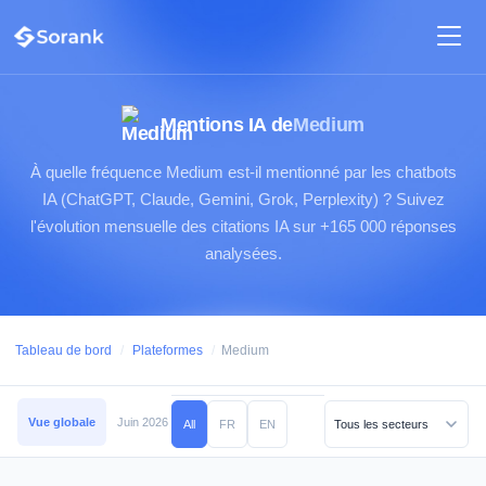
Mentions IA de
Medium
À quelle fréquence Medium est-il mentionné par les chatbots
IA (ChatGPT, Claude, Gemini, Grok, Perplexity) ? Suivez
l'évolution mensuelle des citations IA sur +165 000 réponses
analysées.
Tableau de bord
/
Plateformes
/
Medium
Vue globale
Juin 2026
Mai 2026
Avril 2026
Mars 2026
Février 2026
All
FR
EN