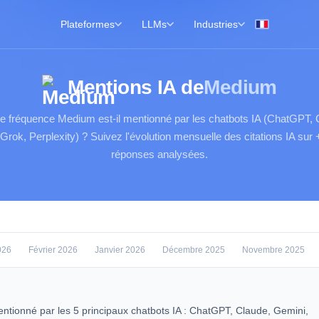
Plateformes
LLMs
Industries
Mentions IA de
Medium
le fréquence Medium est-il mentionné par les chatbots IA (ChatGPT, 
Grok, Perplexity) ? Suivez l'évolution mensuelle des citations IA sur
réponses analysées.
026
Février 2026
Janvier 2026
Décembre 2025
Novembre 2025
ntionné par les 5 principaux chatbots IA : ChatGPT, Claude, Gemini,