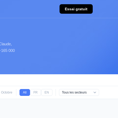
Essai gratuit
Claude,
 +165 000
Octobre 2025
All
Septembre 2025
FR
EN
Août 2025