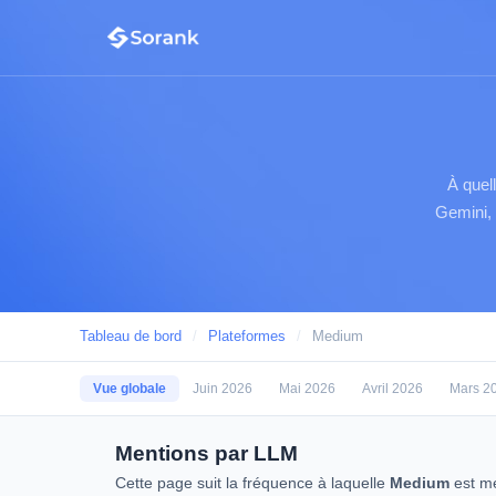
À quel
Gemini, 
Tableau de bord
/
Plateformes
/
Medium
Vue globale
Juin 2026
Mai 2026
Avril 2026
Mars 2
Mentions par LLM
Cette page suit la fréquence à laquelle
Medium
est me