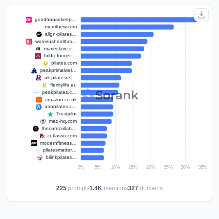
225
prompts
1.4K
mentions
327
domains