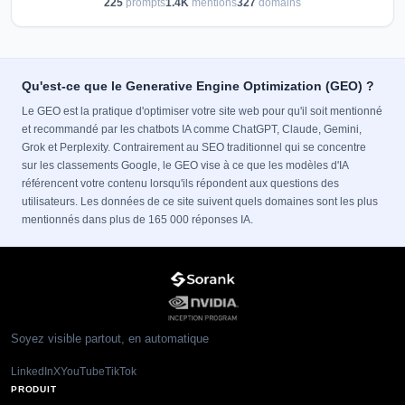
225
prompts
1.4K
mentions
327
domains
Qu'est-ce que le Generative Engine Optimization (GEO) ?
Le GEO est la pratique d'optimiser votre site web pour qu'il soit mentionné
et recommandé par les chatbots IA comme ChatGPT, Claude, Gemini,
Grok et Perplexity. Contrairement au SEO traditionnel qui se concentre
sur les classements Google, le GEO vise à ce que les modèles d'IA
référencent votre contenu lorsqu'ils répondent aux questions des
utilisateurs. Les données de ce site suivent quels domaines sont les plus
mentionnés dans plus de 165 000 réponses IA.
Soyez visible partout, en automatique
LinkedIn
X
YouTube
TikTok
PRODUIT