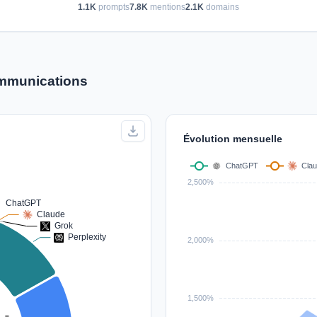
1.1K
prompts
7.8K
mentions
2.1K
domains
mmunications
Évolution mensuelle