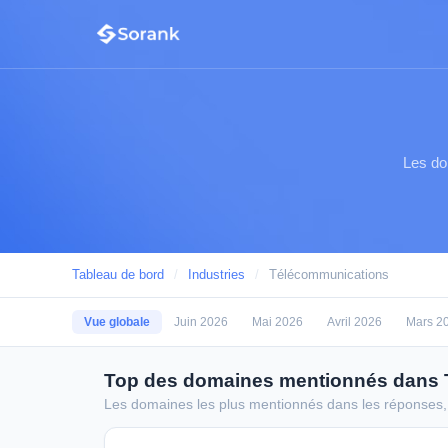
Les do
Tableau de bord
/
Industries
/
Télécommunications
Vue globale
Juin 2026
Mai 2026
Avril 2026
Mars 2
Top des domaines mentionnés dans
Les domaines les plus mentionnés dans les réponses,