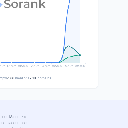
mpts
7.8K
mentions
2.1K
domains
hatbots IA comme
r les classements