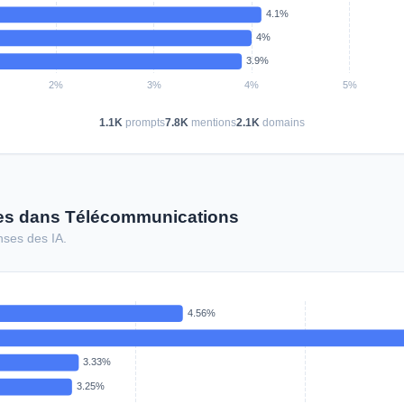
1.1K
prompts
7.8K
mentions
2.1K
domains
mes dans Télécommunications
nses des IA.