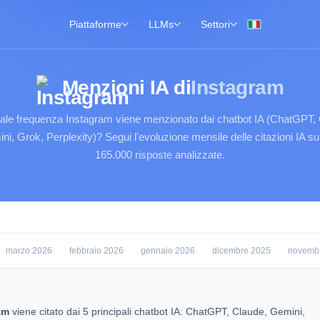
Piattaforme
LLMs
Settori
Menzioni IA di
Instagram
ale frequenza Instagram viene menzionato dai chatbot IA (ChatGPT, 
ni, Grok, Perplexity)? Segui l'evoluzione mensile delle citazioni IA su 
165.000 risposte analizzate.
marzo 2026
febbraio 2026
gennaio 2026
dicembre 2025
novemb
am
viene citato dai 5 principali chatbot IA: ChatGPT, Claude, Gemini,