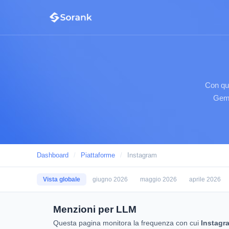
Con qu
Gemi
Dashboard
/
Piattaforme
/
Instagram
Vista globale
giugno 2026
maggio 2026
aprile 2026
Menzioni per LLM
Questa pagina monitora la frequenza con cui
Instagr