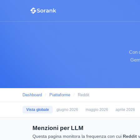
Con q
Gemi
Dashboard
/
Piattaforme
/
Reddit
Vista globale
giugno 2026
maggio 2026
aprile 2026
Menzioni per LLM
Questa pagina monitora la frequenza con cui
Reddit
v