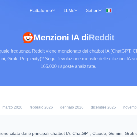
Piattaforme
LLMs
Settori
Menzioni IA di
Reddit
uale frequenza Reddit viene menzionato dai chatbot IA (ChatGPT, C
ni, Grok, Perplexity)? Segui l'evoluzione mensile delle citazioni IA su 
165.000 risposte analizzate.
marzo 2026
febbraio 2026
gennaio 2026
dicembre 2025
novemb
iene citato dai 5 principali chatbot IA: ChatGPT, Claude, Gemini, Grok 