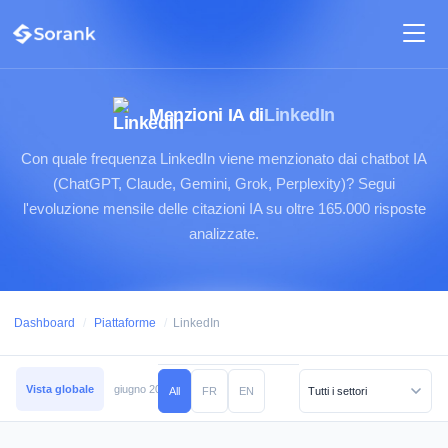
Menzioni IA di
LinkedIn
Con quale frequenza LinkedIn viene menzionato dai chatbot IA
(ChatGPT, Claude, Gemini, Grok, Perplexity)? Segui
l'evoluzione mensile delle citazioni IA su oltre 165.000 risposte
analizzate.
Dashboard
/
Piattaforme
/
LinkedIn
Vista globale
giugno 2026
maggio 2026
aprile 2026
marzo 2026
febb
All
FR
EN