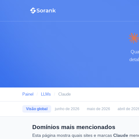
Qua
deta
Painel
/
LLMs
/
Claude
Visão global
junho de 2026
maio de 2026
abril de 202
Domínios mais mencionados
Esta página mostra quais sites e marcas
Claude
menc