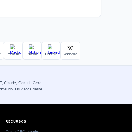
r
Medium
Notion
LinkedIn
Wikipedia
T, Claude, Gemini, Grok
conteúdo. Os dados deste
RECURSOS
Curso GEO gratuito