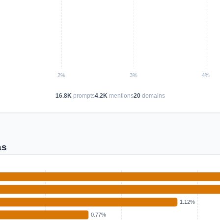
16.8K
prompts
4.2K
mentions
20
domains
as