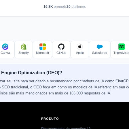
16.8K
prompts
20
platforms
Canva
Shopify
Microsoft
GitHub
Apple
Salesforce
TripAdviso
 Engine Optimization (GEO)?
izar seu site para ser citado e recomendado por chatbots de IA como ChatGP
 do SEO tradicional, o GEO foca em como os modelos de IA referenciam seu 
mínios são mais mencionados em mais de 165.000 respostas de IA.
PRODUTO
Rastreamento de menções IA