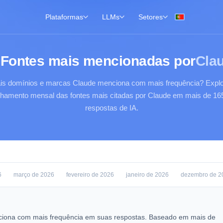
Plataformas
LLMs
Setores
Fontes mais mencionadas por
Cla
is domínios e marcas Claude menciona com mais frequência? Explo
lhamento mensal das fontes mais citadas por Claude em mais de 16
respostas de IA.
6
março de 2026
fevereiro de 2026
janeiro de 2026
dezembro de 2
iona com mais frequência em suas respostas. Baseado em mais de