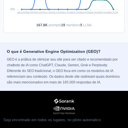
167.8K
prompts
19
mentions
5
LLMs
O que é Generative Engine Optimization (GEO)?
GEO é a prática de otimizar seu site para ser citado e recomendado por
chatbots de IA como ChatGPT, Claude, Gemini, Grok e Perplexity.
Diferente do SEO tradicional, o GEO foca em como os modelos de IA
referenciam seu conteúdo. Os dados deste site rastreiam quais domínios
são mais mencionados em mais de 165.000 respostas de IA.
Seja encontrado em todos os lugares, no piloto automático