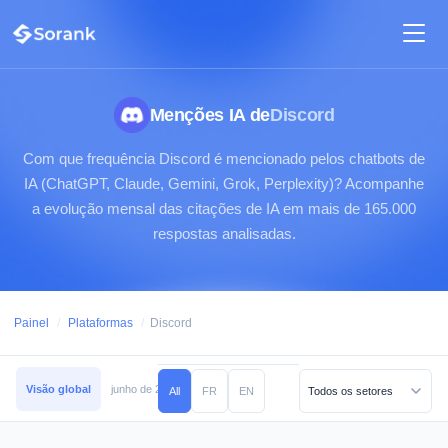
Menções IA de
Discord
Com que frequência Discord é mencionado pelos chatbots de
IA (ChatGPT, Claude, Gemini, Grok, Perplexity)? Acompanhe
a evolução mensal das citações de IA em mais de 165.000
respostas analisadas.
Painel
/
Plataformas
/
Discord
Visão global
junho de 2026
maio de 2026
abril de 2026
março de 2026
All
FR
EN