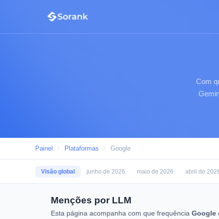
Com qu
Gemini
Painel
/
Plataformas
/
Google
Visão global
junho de 2026
maio de 2026
abril de 202
Menções por LLM
Esta página acompanha com que frequência
Google