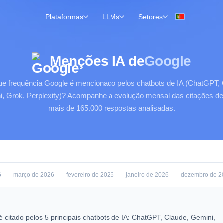
Plataformas
LLMs
Setores
Menções IA de
Google
e frequência Google é mencionado pelos chatbots de IA (ChatGPT, 
, Grok, Perplexity)? Acompanhe a evolução mensal das citações de
mais de 165.000 respostas analisadas.
6
março de 2026
fevereiro de 2026
janeiro de 2026
dezembro de 2
é citado pelos 5 principais chatbots de IA: ChatGPT, Claude, Gemini,