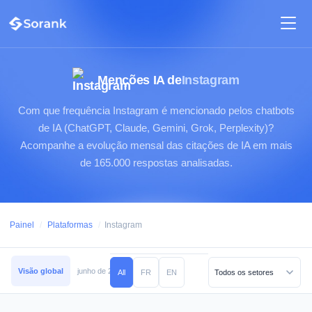
Menções IA de
Instagram
Com que frequência Instagram é mencionado pelos chatbots
de IA (ChatGPT, Claude, Gemini, Grok, Perplexity)?
Acompanhe a evolução mensal das citações de IA em mais
de 165.000 respostas analisadas.
Painel
/
Plataformas
/
Instagram
Visão global
junho de 2026
maio de 2026
abril de 2026
março de 2026
All
FR
EN