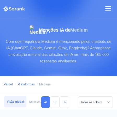
Menções IA de
Medium
Com que frequência Medium é mencionado pelos chatbots de
IA (ChatGPT, Claude, Gemini, Grok, Perplexity)? Acompanhe
a evolução mensal das citações de IA em mais de 165.000
respostas analisadas.
Painel
/
Plataformas
/
Medium
Visão global
junho de 2026
maio de 2026
abril de 2026
março de 2026
All
FR
EN