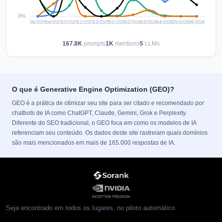
167.8K
prompts
1K
mentions
5
LLMs
O que é Generative Engine Optimization (GEO)?
GEO é a prática de otimizar seu site para ser citado e recomendado por
chatbots de IA como ChatGPT, Claude, Gemini, Grok e Perplexity.
Diferente do SEO tradicional, o GEO foca em como os modelos de IA
referenciam seu conteúdo. Os dados deste site rastreiam quais domínios
são mais mencionados em mais de 165.000 respostas de IA.
Seja encontrado em todos os lugares, no piloto automático