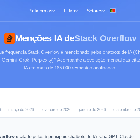
Plataformas
LLMs
Setores
Menções IA de
Stack Overflow
e frequência Stack Overflow é mencionado pelos chatbots de IA (C
, Gemini, Grok, Perplexity)? Acompanhe a evolução mensal das cita
IA em mais de 165.000 respostas analisadas.
6
março de 2026
fevereiro de 2026
janeiro de 2026
dezembro de 2
verflow
é citado pelos 5 principais chatbots de IA: ChatGPT, Claude,