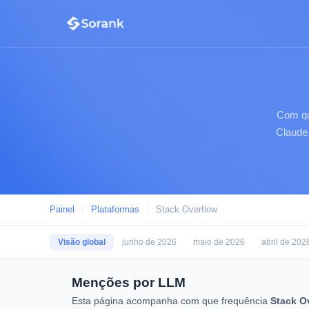
Com qu
Claude
Painel
/
Plataformas
/
Stack Overflow
Visão global
junho de 2026
maio de 2026
abril de 202
Menções por LLM
Esta página acompanha com que frequência
Stack O