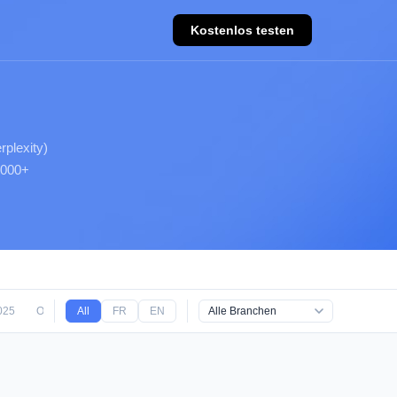
Kostenlos testen
plexity)
.000+
025
Oktober 2025
All
FR
September 2025
EN
August 2025