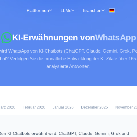
Plattformen
LLMs
Branchen
KI-Erwähnungen von
WhatsApp
 wird WhatsApp von KI-Chatbots (ChatGPT, Claude, Gemini, Grok, Per
hnt? Verfolgen Sie die monatliche Entwicklung der KI-Zitate über 165
analysierte Antworten.
ärz 2026
Februar 2026
Januar 2026
Dezember 2025
November 2
en KI-Chatbots erwähnt wird: ChatGPT, Claude, Gemini, Grok und