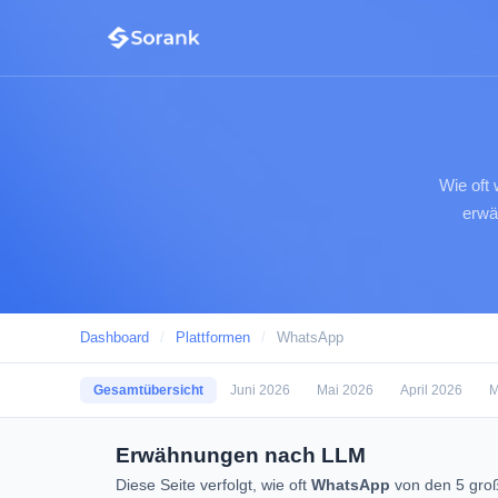
Wie oft
erwä
Dashboard
/
Plattformen
/
WhatsApp
Gesamtübersicht
Juni 2026
Mai 2026
April 2026
M
Erwähnungen nach LLM
Diese Seite verfolgt, wie oft
WhatsApp
von den 5 groß