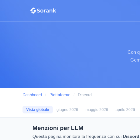
Con q
Gemi
Dashboard
/
Piattaforme
/
Discord
Vista globale
giugno 2026
maggio 2026
aprile 2026
Menzioni per LLM
Questa pagina monitora la frequenza con cui
Discord