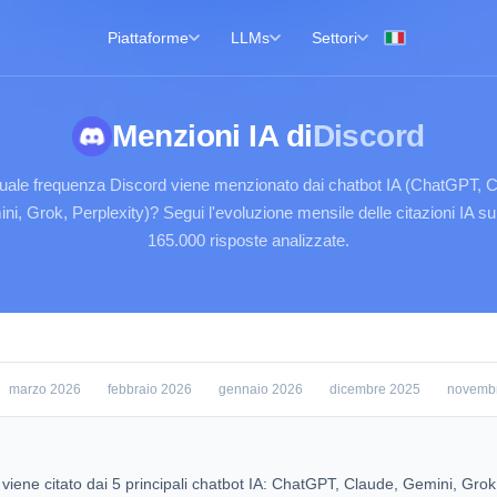
Piattaforme
LLMs
Settori
Menzioni IA di
Discord
uale frequenza Discord viene menzionato dai chatbot IA (ChatGPT, C
ni, Grok, Perplexity)? Segui l'evoluzione mensile delle citazioni IA su 
165.000 risposte analizzate.
marzo 2026
febbraio 2026
gennaio 2026
dicembre 2025
novemb
viene citato dai 5 principali chatbot IA: ChatGPT, Claude, Gemini, Grok