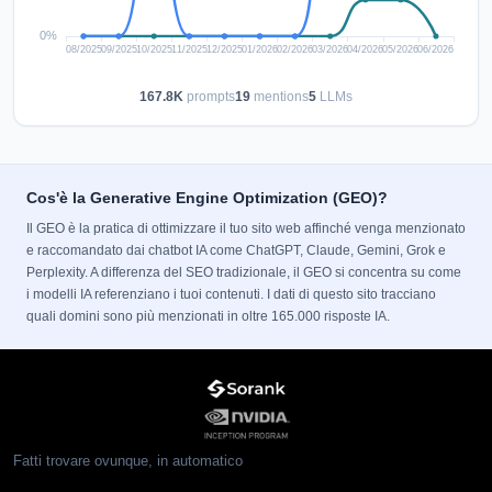
167.8K
prompts
19
mentions
5
LLMs
Cos'è la Generative Engine Optimization (GEO)?
Il GEO è la pratica di ottimizzare il tuo sito web affinché venga menzionato
e raccomandato dai chatbot IA come ChatGPT, Claude, Gemini, Grok e
Perplexity. A differenza del SEO tradizionale, il GEO si concentra su come
i modelli IA referenziano i tuoi contenuti. I dati di questo sito tracciano
quali domini sono più menzionati in oltre 165.000 risposte IA.
Fatti trovare ovunque, in automatico