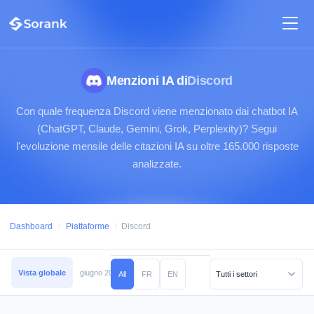
Menzioni IA di
Discord
Con quale frequenza Discord viene menzionato dai chatbot IA
(ChatGPT, Claude, Gemini, Grok, Perplexity)? Segui
l'evoluzione mensile delle citazioni IA su oltre 165.000 risposte
analizzate.
Dashboard
/
Piattaforme
/
Discord
Vista globale
giugno 2026
maggio 2026
aprile 2026
marzo 2026
febb
All
FR
EN