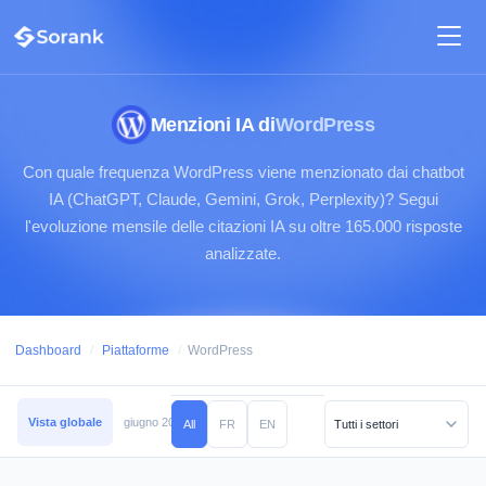
Menzioni IA di
WordPress
Con quale frequenza WordPress viene menzionato dai chatbot
IA (ChatGPT, Claude, Gemini, Grok, Perplexity)? Segui
l'evoluzione mensile delle citazioni IA su oltre 165.000 risposte
analizzate.
Dashboard
/
Piattaforme
/
WordPress
Vista globale
giugno 2026
maggio 2026
aprile 2026
marzo 2026
febb
All
FR
EN