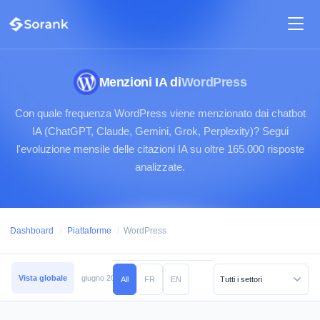
Menzioni IA di
WordPress
Con quale frequenza WordPress viene menzionato dai chatbot
IA (ChatGPT, Claude, Gemini, Grok, Perplexity)? Segui
l'evoluzione mensile delle citazioni IA su oltre 165.000 risposte
analizzate.
Dashboard
/
Piattaforme
/
WordPress
Vista globale
giugno 2026
maggio 2026
aprile 2026
marzo 2026
febb
All
FR
EN