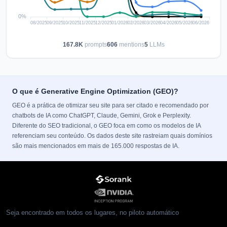
167.8K
prompts
606
mentions
5
LLMs
O que é Generative Engine Optimization (GEO)?
GEO é a prática de otimizar seu site para ser citado e recomendado por
chatbots de IA como ChatGPT, Claude, Gemini, Grok e Perplexity.
Diferente do SEO tradicional, o GEO foca em como os modelos de IA
referenciam seu conteúdo. Os dados deste site rastreiam quais domínios
são mais mencionados em mais de 165.000 respostas de IA.
Seja encontrado em todos os lugares, no piloto automático