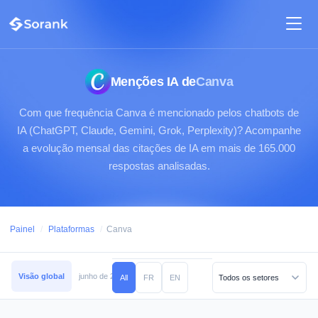
Menções IA de
Canva
Com que frequência Canva é mencionado pelos chatbots de
IA (ChatGPT, Claude, Gemini, Grok, Perplexity)? Acompanhe
a evolução mensal das citações de IA em mais de 165.000
respostas analisadas.
Painel
/
Plataformas
/
Canva
Visão global
junho de 2026
maio de 2026
abril de 2026
março de 2026
All
FR
EN