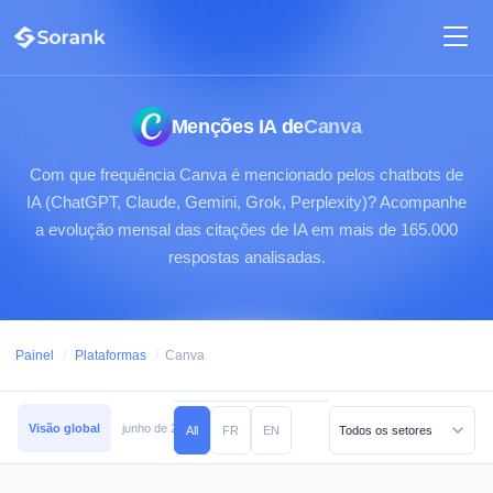
Menções IA de
Canva
Com que frequência Canva é mencionado pelos chatbots de
IA (ChatGPT, Claude, Gemini, Grok, Perplexity)? Acompanhe
a evolução mensal das citações de IA em mais de 165.000
respostas analisadas.
Painel
/
Plataformas
/
Canva
Visão global
junho de 2026
maio de 2026
abril de 2026
março de 2026
All
FR
EN