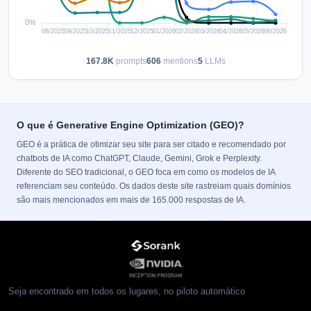
167.8K
prompts
606
mentions
5
LLMs
O que é Generative Engine Optimization (GEO)?
GEO é a prática de otimizar seu site para ser citado e recomendado por
chatbots de IA como ChatGPT, Claude, Gemini, Grok e Perplexity.
Diferente do SEO tradicional, o GEO foca em como os modelos de IA
referenciam seu conteúdo. Os dados deste site rastreiam quais domínios
são mais mencionados em mais de 165.000 respostas de IA.
Seja encontrado em todos os lugares, no piloto automático